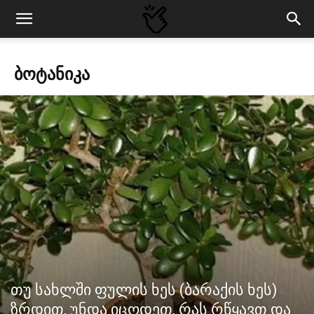
ᲑᲝᲢᲐᲜᲘᲙᲐ
თუ სახლში ფულის ხეს (ბარაქის ხეს)
ზრდით, უნდა იცოდეთ, რას რწყავთ და