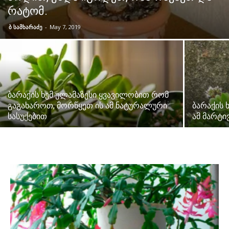
რატომ.
ბ სამხარაძე
-
May 7, 2019
ბარაქის ხემ ულამაზესი ყვავილობით რომ
გაგახაროთ, მორწყეთ ის ამ ნატურალური
ბარაქის 
სასუქებით
ამ მარტი