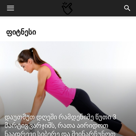
ᲤᲘᲢᲜᲔᲡᲘ
დაუთმეთ დღეში რამდენიმე წუთი 3
მარტივ ვარჯიშს, რათა აირიდოთ
ნაადრევი სიბერე და შეინარჩუნოთ