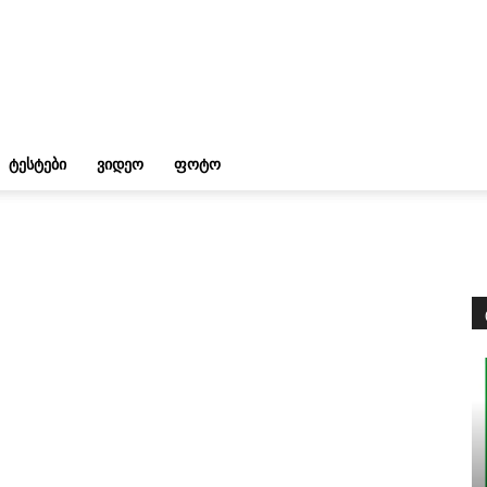
ᲢᲔᲡᲢᲔᲑᲘ
ᲕᲘᲓᲔᲝ
ᲤᲝᲢᲝ