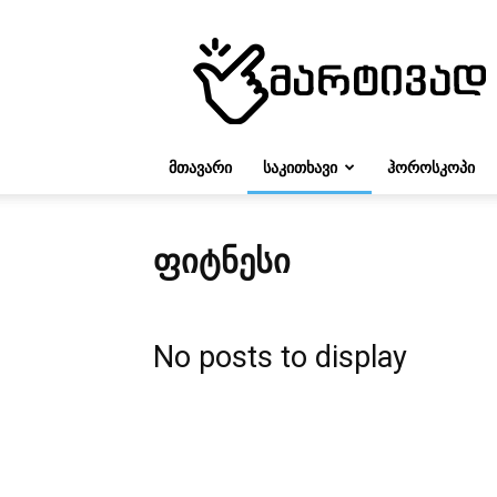
მარტივად
ᲛᲗᲐᲕᲐᲠᲘ
ᲡᲐᲙᲘᲗᲮᲐᲕᲘ
ᲰᲝᲠᲝᲡᲙᲝᲞᲘ
ᲤᲘᲢᲜᲔᲡᲘ
No posts to display