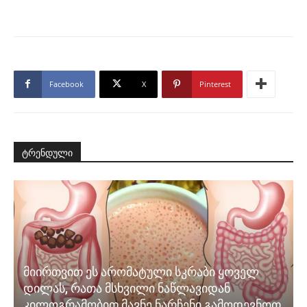
Facebook
X
Pinterest
ტრენდული
მიირთვით ეს არომატული სკრაბი ყოველ
დილას, რათა მსხვილი ნაწლავიდან
კილოგრამობით მავნე ნარჩენი გამოდევნოთ