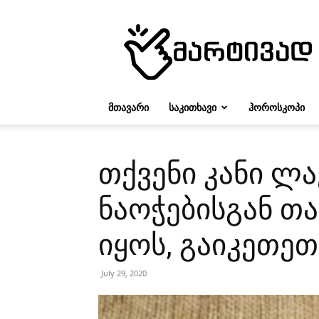
მარტივად
ᲛᲗᲐᲕᲐᲠᲘ
ᲡᲐᲙᲘᲗᲮᲐᲕᲘ
ᲰᲝᲠᲝᲡᲙᲝᲞᲘ
თქვენი კანი ლა
ნაოჭებისგან თ
იყოს, გაიკეთეთ
July 29, 2020