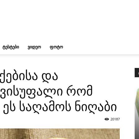
ᲢᲔᲡᲢᲔᲑᲘ
ᲕᲘᲓᲔᲝ
ᲤᲝᲢᲝ
ქებისა და
ავისუფალი რომ
 ეს საღამოს ნიღაბი
20187