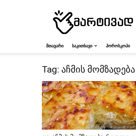
მარტივად
ᲛᲗᲐᲕᲐᲠᲘ
ᲡᲐᲙᲘᲗᲮᲐᲕᲘ
ᲰᲝᲠᲝᲡᲙᲝᲞᲘ
Tag: აჩმის მომზადება