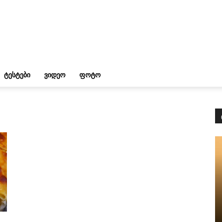
ᲢᲔᲡᲢᲔᲑᲘ
ᲕᲘᲓᲔᲝ
ᲤᲝᲢᲝ