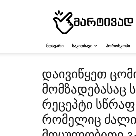
მარტივად
ᲛᲗᲐᲕᲐᲠᲘ
ᲡᲐᲙᲘᲗᲮᲐᲕᲘ
ᲰᲝᲠᲝᲡᲙᲝᲞᲘ
დაივიწყეთ ცომ
მომზადებასაც ს
რეცეპტი სწრაფ
რომელიც ძალია
მოცულობითი გ