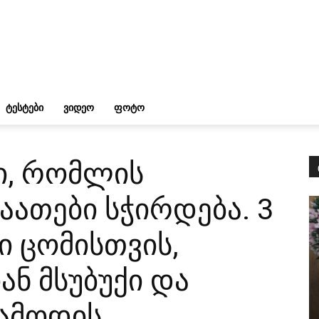
ᲢᲔᲡᲢᲔᲑᲘ
ᲕᲘᲓᲔᲝ
ᲤᲝᲢᲝ
ი, რომლის
აათები სჭირდება. 3
ი ცომისთვის,
ნ მსუბუქი და
ამოდის