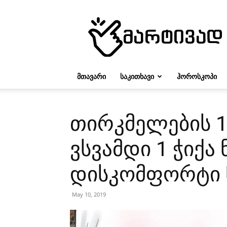
მარტივად
ᲛᲗᲐᲕᲐᲠᲘ
ᲡᲐᲙᲘᲗᲮᲐᲕᲘ
ᲰᲝᲠᲝᲡᲙᲝᲞᲘ
თირკმელების 1
ვსვამდი 1 ჭიქა
დისკომფორტი 
May 10, 2019