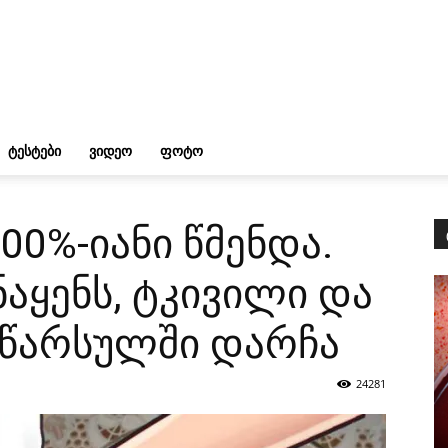
ᲢᲔᲡᲢᲔᲑᲘ
ᲕᲘᲓᲔᲝ
ᲤᲝᲢᲝ
00%-იანი წმენდა.
 ნაყენს, ტკივილი და
წარსულში დარჩა
24281