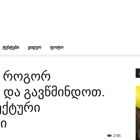
ᲢᲔᲡᲢᲔᲑᲘ
ᲕᲘᲓᲔᲝ
ᲤᲝᲢᲝ
: როგორ
 და გავწმინდოთ.
ექტური
ი
2185