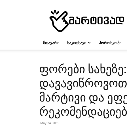
მარტივად
ᲛᲗᲐᲕᲐᲠᲘ
ᲡᲐᲙᲘᲗᲮᲐᲕᲘ
ᲰᲝᲠᲝᲡᲙᲝᲞᲘ
ფორები სახეზე
დავავიწროვოთ
მარტივი და ეფ
რეკომენდაციებ
May 24, 2019