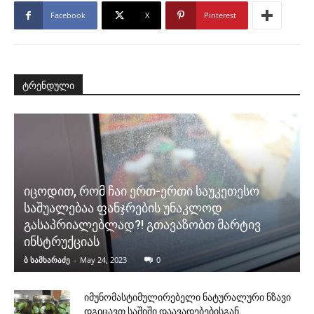
Facebook
X
Pinterest
ტრენდული
იცოდით, რომ ჩაი ერთ-ერთი საუკეთესო
საშუალებაა ფანჯრების უნაკლოდ
გასაპრიალებლად?! გთავაზობთ მარტივ
ინსტრუქციას
ბ სამხარაძე
-
May 24, 2023
0
იმუნომასტიმულირებელი ნატურალური ნზავი
დგიცავთ საშიში დაავადებებისგან.