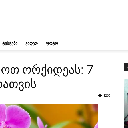
ᲢᲔᲡᲢᲔᲑᲘ
ᲕᲘᲓᲔᲝ
ᲤᲝᲢᲝ
ოთ ორქიდეას: 7
თათვის
1260