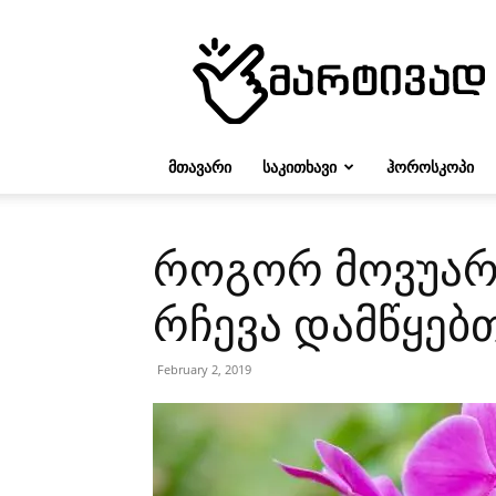
მარტივად
ᲛᲗᲐᲕᲐᲠᲘ
ᲡᲐᲙᲘᲗᲮᲐᲕᲘ
ᲰᲝᲠᲝᲡᲙᲝᲞᲘ
როგორ მოვუარ
რჩევა დამწყებ
February 2, 2019