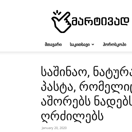
მარტივად
ᲛᲗᲐᲕᲐᲠᲘ
ᲡᲐᲙᲘᲗᲮᲐᲕᲘ
ᲰᲝᲠᲝᲡᲙᲝᲞᲘ
საშინაო, ნატუ
პასტა, რომელ
აშორებს ნადებს
ღრძილებს
January 20, 2020