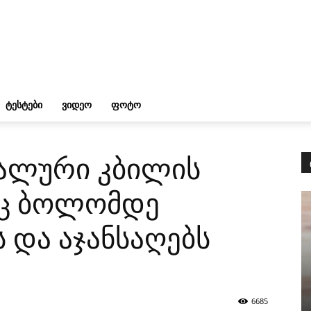
ᲢᲔᲡᲢᲔᲑᲘ
ᲕᲘᲓᲔᲝ
ᲤᲝᲢᲝ
რალური კბილის
იც ბოლომდე
 და აჯანსაღებს
6685