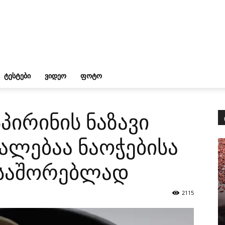
ᲢᲔᲡᲢᲔᲑᲘ
ᲕᲘᲓᲔᲝ
ᲤᲝᲢᲝ
პირინის ნაზავი
უალებაა ნაოჭებისა
ოსაშორებლად
2115