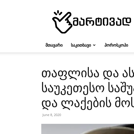
მარტივად
ᲛᲗᲐᲕᲐᲠᲘ
ᲡᲐᲙᲘᲗᲮᲐᲕᲘ
ᲰᲝᲠᲝᲡᲙᲝᲞᲘ
თაფლისა და ას
საუკეთესო საშ
და ლაქების მ
June 8, 2020