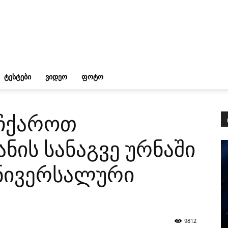
ᲢᲔᲡᲢᲔᲑᲘ
ᲕᲘᲓᲔᲝ
ᲤᲝᲢᲝ
ჩქაროთ
ის სანაგვე ურნაში
უნივერსალური
9812