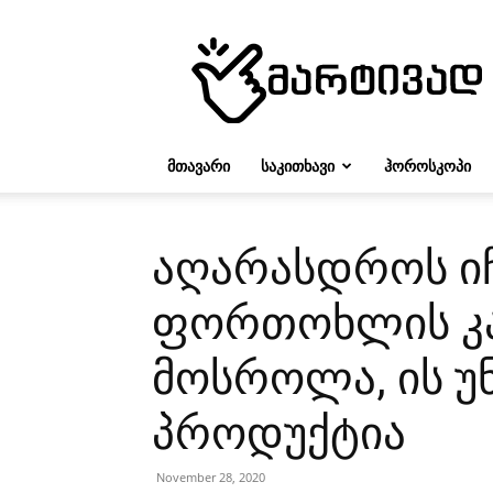
მარტივად
ᲛᲗᲐᲕᲐᲠᲘ
ᲡᲐᲙᲘᲗᲮᲐᲕᲘ
ᲰᲝᲠᲝᲡᲙᲝᲞᲘ
აღარასდროს ი
ფორთოხლის კან
მოსროლა, ის 
პროდუქტია
November 28, 2020