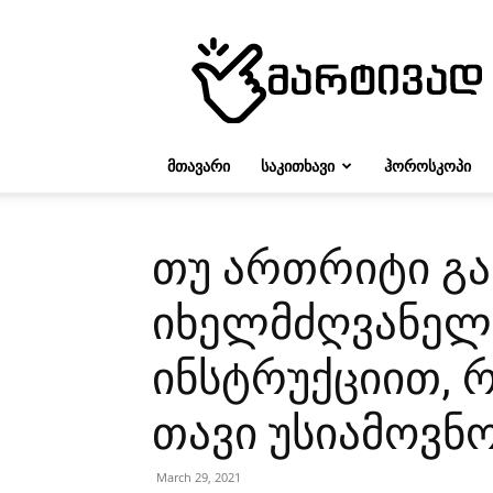
მარტივად
ᲛᲗᲐᲕᲐᲠᲘ
ᲡᲐᲙᲘᲗᲮᲐᲕᲘ
ᲰᲝᲠᲝᲡᲙᲝᲞᲘ
თუ ართრიტი გა
იხელმძღვანელ
ინსტრუქციით, 
თავი უსიამოვნო
March 29, 2021