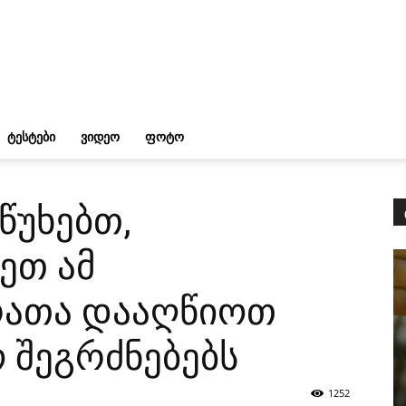
ᲢᲔᲡᲢᲔᲑᲘ
ᲕᲘᲓᲔᲝ
ᲤᲝᲢᲝ
წუხებთ,
ეთ ამ
რათა დააღწიოთ
 შეგრძნებებს
1252