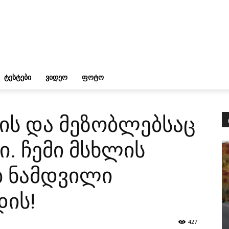
ᲢᲔᲡᲢᲔᲑᲘ
ᲕᲘᲓᲔᲝ
ᲤᲝᲢᲝ
ვის და მეზობლებსაც
. ჩემი მსხლის
ბ ნამდვილი
ის!
427