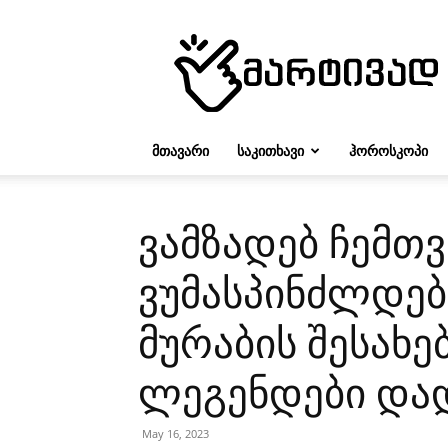
მარტივად
ᲛᲗᲐᲕᲐᲠᲘ
ᲡᲐᲙᲘᲗᲮᲐᲕᲘ
ᲰᲝᲠᲝᲡᲙᲝᲞᲘ
ვამზადებ ჩემთ
ვუმასპინძლდები
მურაბის შესახე
ლეგენდები დად
May 16, 2023