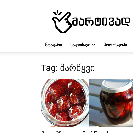
მარტივად
ᲛᲗᲐᲕᲐᲠᲘ
ᲡᲐᲙᲘᲗᲮᲐᲕᲘ
ᲰᲝᲠᲝᲡᲙᲝᲞᲘ
Tag: მარწყვი