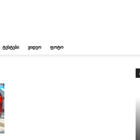
ᲢᲔᲡᲢᲔᲑᲘ
ᲕᲘᲓᲔᲝ
ᲤᲝᲢᲝ