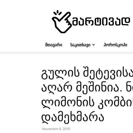
მარტივად
ᲛᲗᲐᲕᲐᲠᲘ
ᲡᲐᲙᲘᲗᲮᲐᲕᲘ
ᲰᲝᲠᲝᲡᲙᲝᲞᲘ
გულის შეტევის
აღარ მეშინია. 
ლიმონის კომბი
დამეხმარა
November 8, 2019