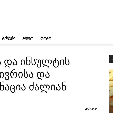
ᲢᲔᲡᲢᲔᲑᲘ
ᲕᲘᲓᲔᲝ
ᲤᲝᲢᲝ
ა და ინსულტის
ნივრისა და
ნაცია ძალიან
14285