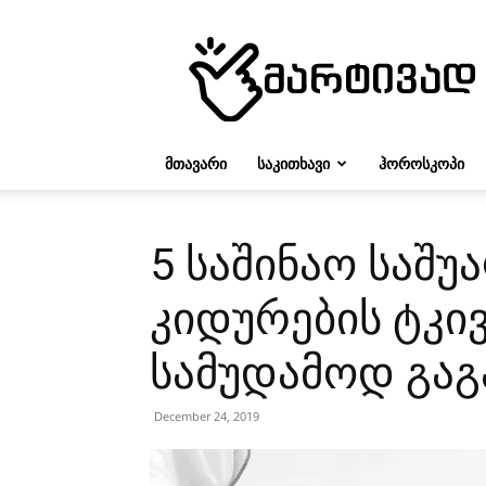
მარტივად
ᲛᲗᲐᲕᲐᲠᲘ
ᲡᲐᲙᲘᲗᲮᲐᲕᲘ
ᲰᲝᲠᲝᲡᲙᲝᲞᲘ
5 საშინაო საშ
კიდურების ტკი
სამუდამოდ გა
December 24, 2019