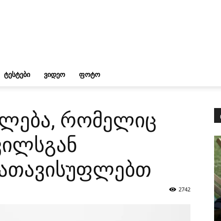
ᲢᲔᲡᲢᲔᲑᲘ
ᲕᲘᲓᲔᲝ
ᲤᲝᲢᲝ
უალება, რომელიც
ვილსგან
გათავისუფლებთ
2742